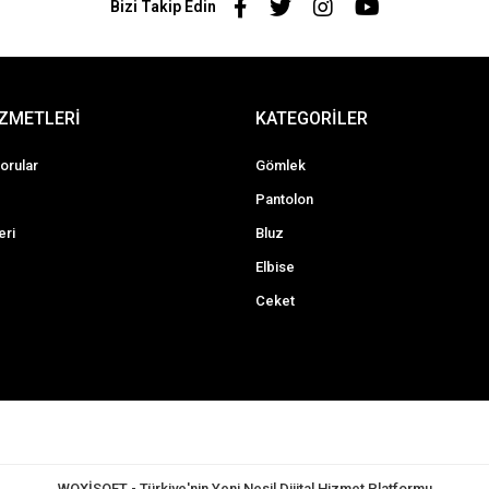
Bizi Takip Edin
İZMETLERİ
KATEGORİLER
orular
Gömlek
Pantolon
eri
Bluz
Elbise
Ceket
WOXİSOFT - Türkiye'nin Yeni Nesil Dijital Hizmet Platformu