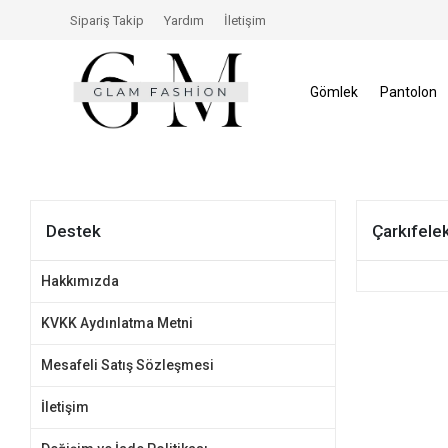
Gün İçerisinde İade Hakkı
Size Özel İndirimler
Tüm
Sipariş Takip
Yardım
İletişim
Gömlek
Pantolon
Destek
Çarkıfele
Hakkımızda
KVKK Aydınlatma Metni
Mesafeli Satış Sözleşmesi
İletişim