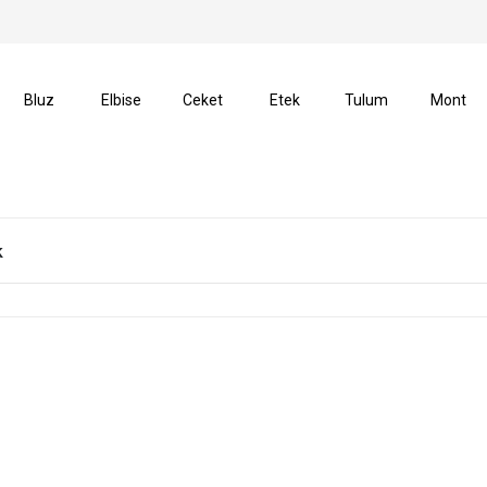
 Alışverişlerinizde Kargo Ücretsiz!
14 Gün İçerisinde İ
Bluz
Elbise
Ceket
Etek
Tulum
Mont
k