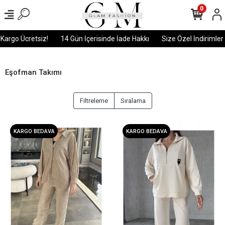
0
Kargo Ücretsiz!
14 Gün İçerisinde İade Hakkı
Size Özel İndirimler
Eşofman Takımı
Filtreleme
Sıralama
KARGO BEDAVA
KARGO BEDAVA