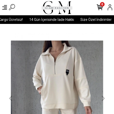
0
rgo Ücretsiz!
14 Gün İçerisinde İade Hakkı
Size Özel İndirimler