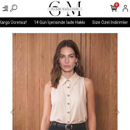
0
rgo Ücretsiz!
14 Gün İçerisinde İade Hakkı
Size Özel İndirimler