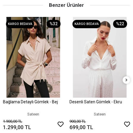
Benzer Ürünler
%32
%22
KARGO BEDAVA
KARGO BEDAVA
Bağlama Detaylı Gömlek - Bej
Desenli Saten Gömlek - Ekru
Sepete Ekle
Sepete Ekle
Sateen
Sateen
1.900,00 TL
900,00 TL
1.299,00 TL
699,00 TL