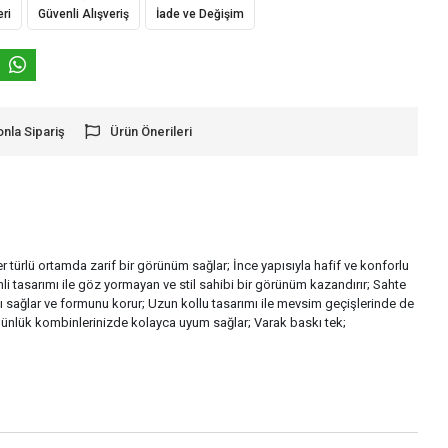
eri
Güvenli Alışveriş
İade ve Değişim
onla Sipariş
Ürün Önerileri
r türlü ortamda zarif bir görünüm sağlar; İnce yapısıyla hafif ve konforlu
enli tasarımı ile göz yormayan ve stil sahibi bir görünüm kazandırır; Sahte
 sağlar ve formunu korur; Uzun kollu tasarımı ile mevsim geçişlerinde de
e günlük kombinlerinizde kolayca uyum sağlar; Varak baskı tek;