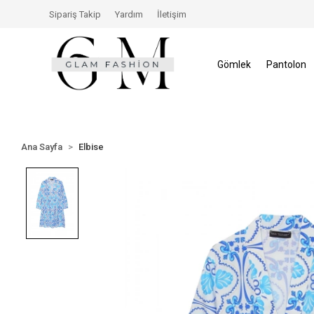
çerisinde İade Hakkı
Size Özel İndirimler
Tüm Alış
Sipariş Takip
Yardım
İletişim
Gömlek
Pantolon
Ana Sayfa
Elbise