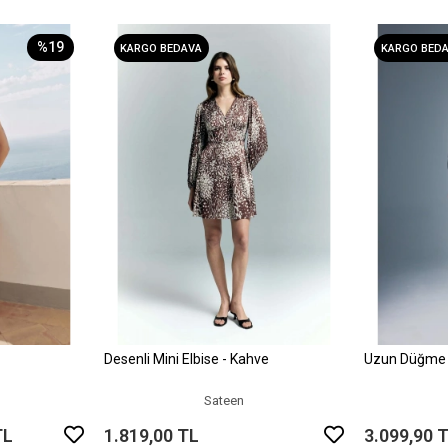
%19
KARGO BEDAVA
KARGO BED
Desenli Mini Elbise - Kahve
Uzun Düğme D
le
Sepete Ekle
Sateen
TL
1.819,00 TL
3.099,90 