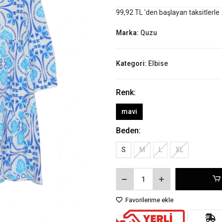
99,92 TL 'den başlayan taksitlerle
Marka:
Quzu
Kategori:
Elbise
Renk:
mavi
Beden:
S
M
L
XL
Favorilerime ekle