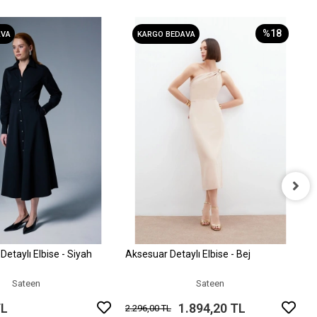
%18
AVA
KARGO BEDAVA
A
2
etaylı Elbise - Siyah
Aksesuar Detaylı Elbise - Bej
Sepete Ekle
Sepete Ekle
Sateen
Sateen
TL
1.894,20 TL
2.296,00 TL