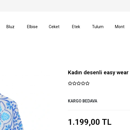
verişlerinizde Kargo Ücretsiz!
14 Gün İçerisinde İade H
Bluz
Elbise
Ceket
Etek
Tulum
Mont
Kadın desenli easy wear 
KARGO BEDAVA
1.199,00 TL