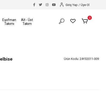
akkı
Size Özel İndirimler
Tüm Alışverişlerinizde K
Giriş Yap
/
Üye Ol
0
Eşofman
Alt - Üst
Takımı
Takım
elbise
Ürün Kodu:
24Y32011-009