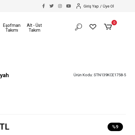
14 Gün İçerisinde İade Hakkı
Size Özel İndirimler
Giriş Yap
/
Üye Ol
0
Eşofman
Alt - Üst
Takımı
Takım
iyah
Ürün Kodu:
STN139KCE1758-5
 TL
%9