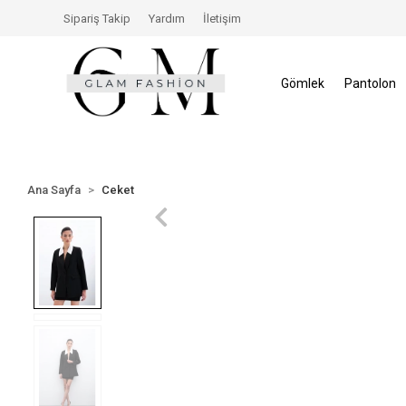
retsiz!
14 Gün İçerisinde İade Hakkı
Size Özel İnd
Sipariş Takip
Yardım
İletişim
Gömlek
Pantolon
Ana Sayfa
Ceket