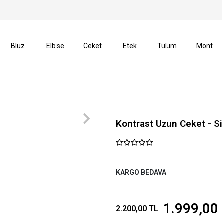
irimler
Tüm Alışverişlerinizde Kargo Ücretsiz!
Bluz
Elbise
Ceket
Etek
Tulum
Mont
Kontrast Uzun Ceket - S
KARGO BEDAVA
1.999,00
2.200,00 TL