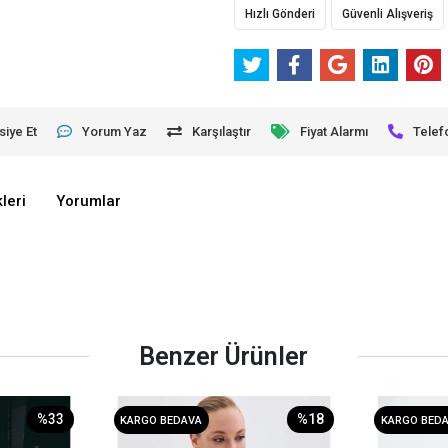
Hızlı Gönderi
Güvenli Alışveriş
siye Et
Yorum Yaz
Karşılaştır
Fiyat Alarmı
Telef
leri
Yorumlar
Benzer Ürünler
%33
%18
KARGO BEDAVA
KARGO BED