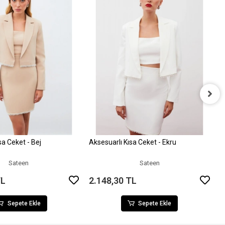
K
E
3
sa Ceket - Bej
Aksesuarlı Kısa Ceket - Ekru
Sepete Ekle
Sepete Ekle
Sateen
Sateen
TL
2.148,30 TL
Sepete Ekle
Sepete Ekle