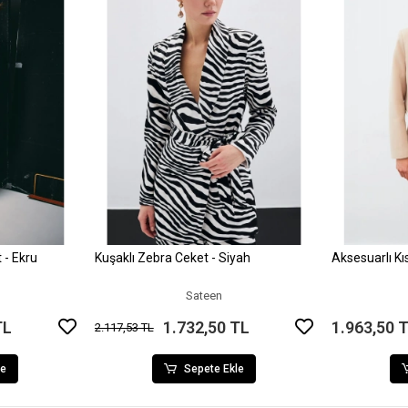
 - Ekru
Kuşaklı Zebra Ceket - Siyah
Aksesuarlı Kı
le
Sepete Ekle
Sateen
TL
1.732,50 TL
1.963,50 
2.117,53 TL
le
Sepete Ekle