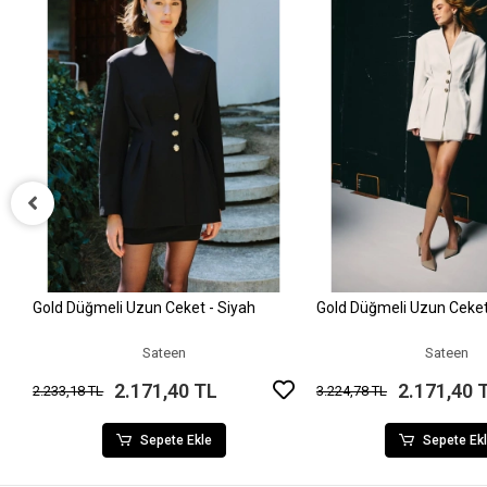
Gold Düğmeli Uzun Ceket - Siyah
Gold Düğmeli Uzun Ceket
Sepete Ekle
Sepete Ek
Sateen
Sateen
2.171,40 TL
2.171,40 
2.233,18 TL
3.224,78 TL
Sepete Ekle
Sepete Ek