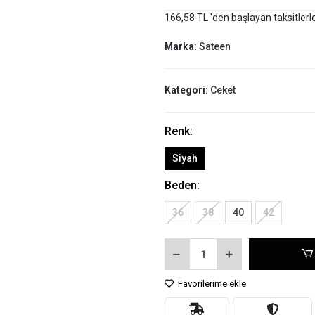
166,58 TL 'den başlayan taksitlerl
Marka:
Sateen
Kategori:
Ceket
Renk:
Siyah
Beden:
36
38
40
42
Favorilerime ekle