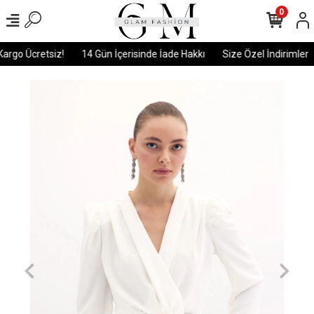
0
argo Ücretsiz!
14 Gün İçerisinde İade Hakkı
Size Özel İndirimler