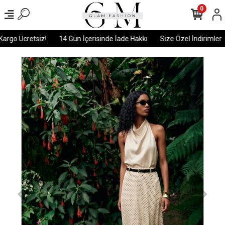
0
rgo Ücretsiz!
14 Gün İçerisinde İade Hakkı
Size Özel İndirimler