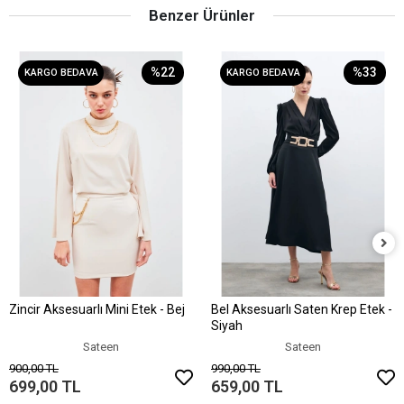
Benzer Ürünler
%22
%33
KARGO BEDAVA
KARGO BEDAVA
Zincir Aksesuarlı Mini Etek - Bej
Bel Aksesuarlı Saten Krep Etek -
Sepete Ekle
Sepete Ekle
Siyah
Sateen
Sateen
900,00 TL
990,00 TL
699,00 TL
659,00 TL