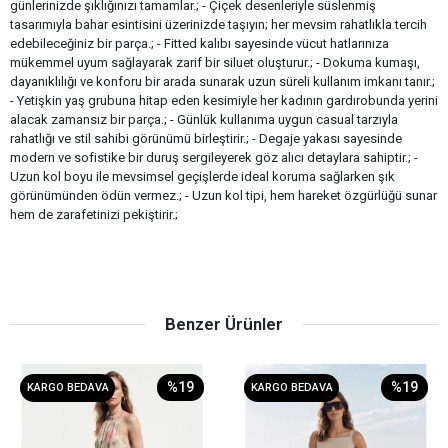
günlerinizde şıklığınızı tamamlar.; - Çiçek desenleriyle süslenmiş
tasarımıyla bahar esintisini üzerinizde taşıyın; her mevsim rahatlıkla tercih
edebileceğiniz bir parça.; - Fitted kalıbı sayesinde vücut hatlarınıza
mükemmel uyum sağlayarak zarif bir siluet oluşturur.; - Dokuma kumaşı,
dayanıklılığı ve konforu bir arada sunarak uzun süreli kullanım imkanı tanır.;
- Yetişkin yaş grubuna hitap eden kesimiyle her kadının gardırobunda yerini
alacak zamansız bir parça.; - Günlük kullanıma uygun casual tarzıyla
rahatlığı ve stil sahibi görünümü birleştirir.; - Degaje yakası sayesinde
modern ve sofistike bir duruş sergileyerek göz alıcı detaylara sahiptir.; -
Uzun kol boyu ile mevsimsel geçişlerde ideal koruma sağlarken şık
görünümünden ödün vermez.; - Uzun kol tipi, hem hareket özgürlüğü sunar
hem de zarafetinizi pekiştirir.;
Benzer Ürünler
%19
%19
KARGO BEDAVA
KARGO BEDAVA