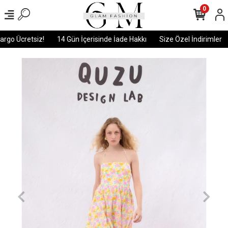
0
rgo Ücretsiz!
14 Gün İçerisinde İade Hakkı
Size Özel İndirimler