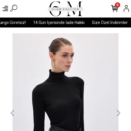
0
rgo Ücretsiz!
14 Gün İçerisinde İade Hakkı
Size Özel İndirimler