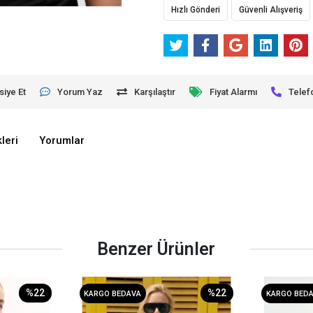
Hızlı Gönderi
Güvenli Alışveriş
siye Et
Yorum Yaz
Karşılaştır
Fiyat Alarmı
Telef
leri
Yorumlar
Benzer Ürünler
%22
%22
KARGO BEDAVA
KARGO BED