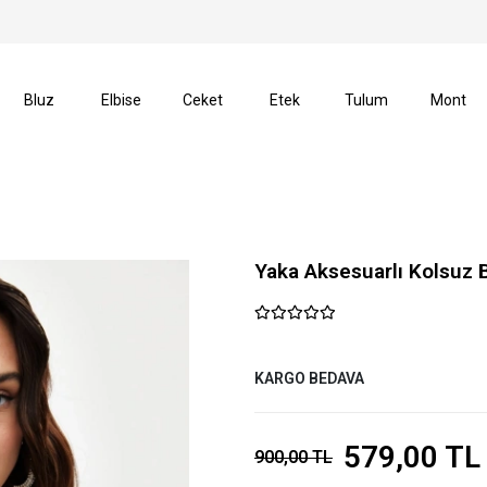
erişlerinizde Kargo Ücretsiz!
14 Gün İçerisinde İade H
Bluz
Elbise
Ceket
Etek
Tulum
Mont
Yaka Aksesuarlı Kolsuz B
KARGO BEDAVA
579,00 TL
900,00 TL