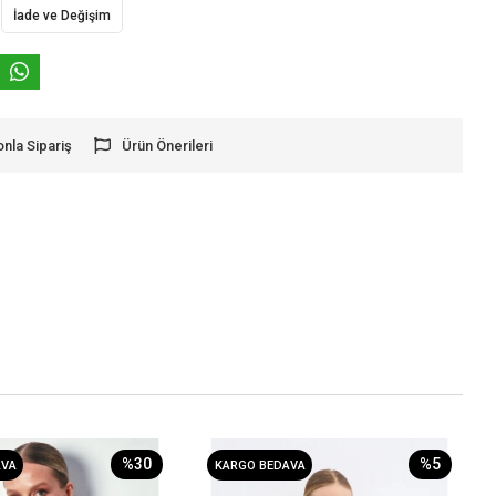
İade ve Değişim
onla Sipariş
Ürün Önerileri
%30
%5
AVA
KARGO BEDAVA