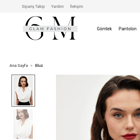
erisinde İade Hakkı
Size Özel İndirimler
Tüm Alışv
Sipariş Takip
Yardım
İletişim
Gömlek
Pantolon
Ana Sayfa
Bluz