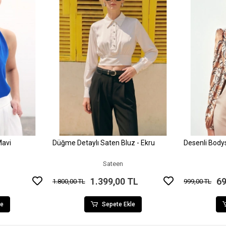
Mavi
Düğme Detaylı Saten Bluz - Ekru
Desenli Body
le
Sepete Ekle
Sateen
1.399,00 TL
69
1.800,00 TL
999,00 TL
le
Sepete Ekle