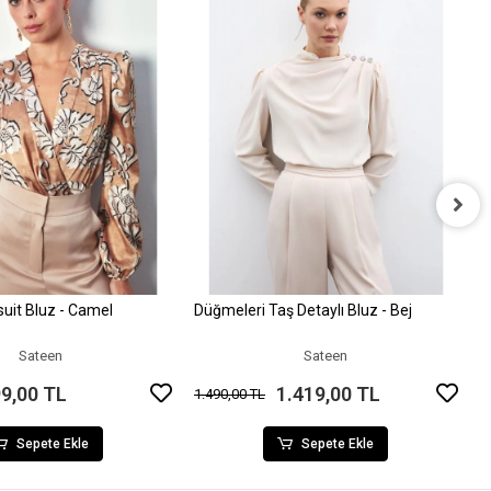
Ç
1
suit Bluz - Camel
Düğmeleri Taş Detaylı Bluz - Bej
Sepete Ekle
Sepete Ekle
Sateen
Sateen
9,00 TL
1.419,00 TL
1.490,00 TL
Sepete Ekle
Sepete Ekle