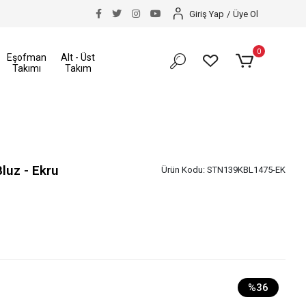
akkı
Size Özel İndirimler
Tüm Alışverişlerinizde Ka
Giriş Yap
/
Üye Ol
0
Eşofman
Alt - Üst
Takımı
Takım
luz - Ekru
Ürün Kodu:
STN139KBL1475-EK
%36