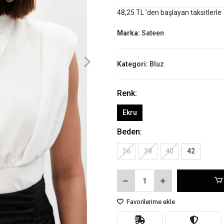
48,25 TL 'den başlayan taksitlerle
Marka:
Sateen
Kategori:
Bluz
Renk:
Ekru
Beden:
36
38
40
42
Favorilerime ekle