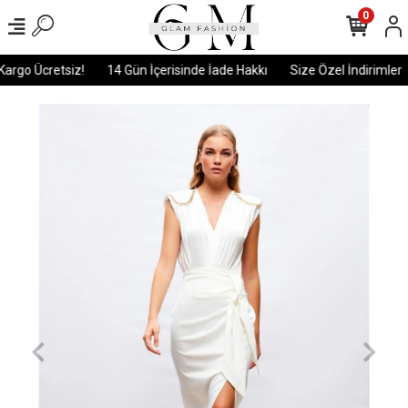
0
argo Ücretsiz!
14 Gün İçerisinde İade Hakkı
Size Özel İndirimler