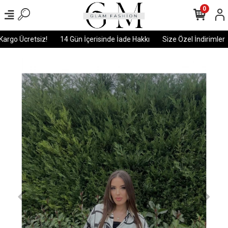
0
argo Ücretsiz!
14 Gün İçerisinde İade Hakkı
Size Özel İndirimler