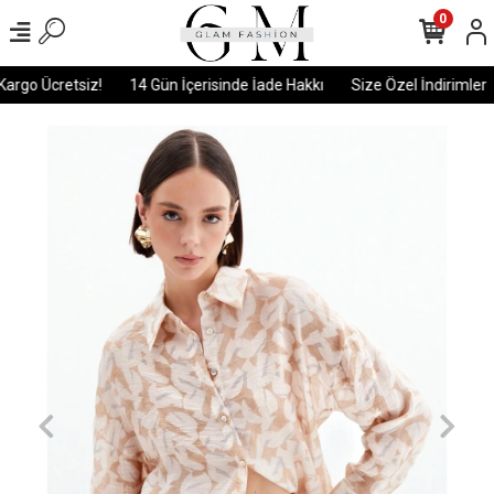
0
argo Ücretsiz!
14 Gün İçerisinde İade Hakkı
Size Özel İndirimler