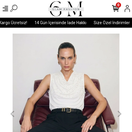
0
rgo Ücretsiz!
14 Gün İçerisinde İade Hakkı
Size Özel İndirimler