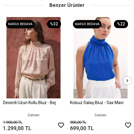
Benzer Ürünler
%32
%22
KARGO BEDAVA
KARGO BEDAVA
Desenli Uzun Kollu Bluz - Bej
Kolsuz Salaş Bluz - Sax Mavi
Sepete Ekle
Sepete Ekle
Sateen
Sateen
1.900,00 TL
900,00 TL
1.299,00 TL
699,00 TL