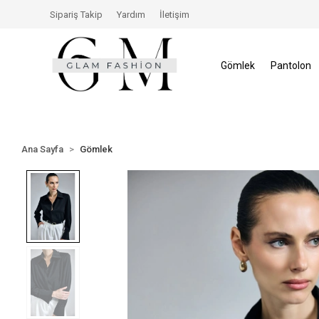
erisinde İade Hakkı
Size Özel İndirimler
Tüm Alışv
Sipariş Takip
Yardım
İletişim
Gömlek
Pantolon
Ana Sayfa
Gömlek