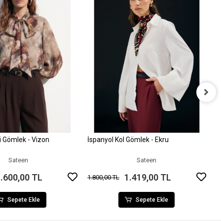
İ
2
li Gömlek - Vizon
İspanyol Kol Gömlek - Ekru
Sepete Ekle
Sepete Ekle
Sateen
Sateen
.600,00 TL
1.419,00 TL
1.800,00 TL
Sepete Ekle
Sepete Ekle