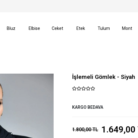
erişlerinizde Kargo Ücretsiz!
14 Gün İçerisinde İade Ha
Bluz
Elbise
Ceket
Etek
Tulum
Mont
İşlemeli Gömlek - Siyah
KARGO BEDAVA
1.649,00
1.800,00 TL