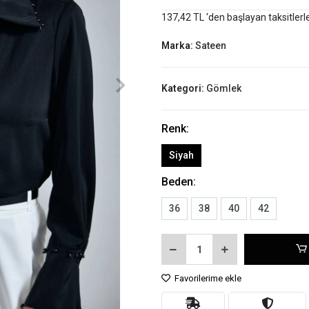
137,42 TL 'den başlayan taksitlerl
Marka:
Sateen
Kategori:
Gömlek
Renk:
Siyah
Beden:
36
38
40
42
Favorilerime ekle