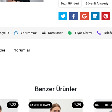
Hızlı Gönderi
Güvenli Alışveriş
siye Et
Yorum Yaz
Karşılaştır
Fiyat Alarmı
Telef
leri
Yorumlar
Benzer Ürünler
%22
%29
KARGO BEDAVA
KARGO BED