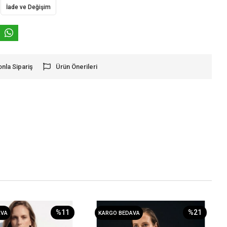
İade ve Değişim
onla Sipariş
Ürün Önerileri
%11
%21
AVA
KARGO BEDAVA