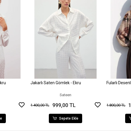
Ekru
Jakarlı Saten Gömlek - Ekru
Fularlı Desen
le
Sepete Ekle
Sateen
999,00 TL
1
1.400,00 TL
1.800,00 TL
le
Sepete Ekle