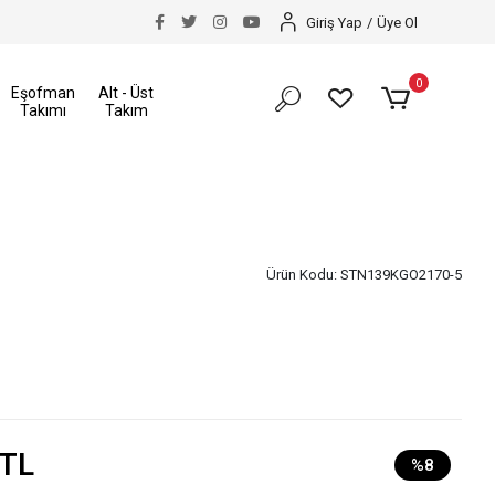
kkı
Size Özel İndirimler
Tüm Alışverişlerinizde Ka
Giriş Yap
/
Üye Ol
0
Eşofman
Alt - Üst
Takımı
Takım
Ürün Kodu:
STN139KGO2170-5
 TL
%8