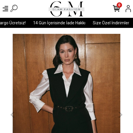
0
go Ücretsiz!
14 Gün İçerisinde İade Hakkı
Size Özel İndirimler