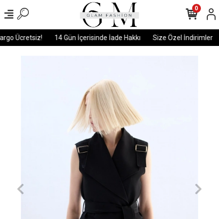
0
go Ücretsiz!
14 Gün İçerisinde İade Hakkı
Size Özel İndirimler