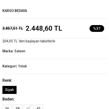
KARGO BEDAVA
2.448,60 TL
3.857,51 TL
%37
204,05 TL 'den başlayan taksitlerle
Marka:
Sateen
Kategori:
Yelek
Renk:
Siyah
Beden:
36
38
40
42