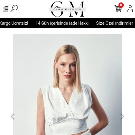
0
argo Ücretsiz!
14 Gün İçerisinde İade Hakkı
Size Özel İndirimler