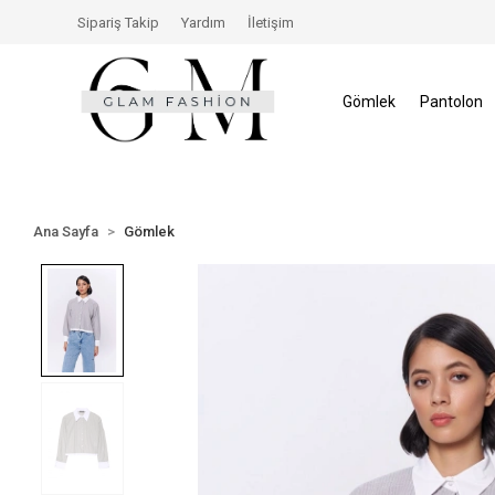
çerisinde İade Hakkı
Size Özel İndirimler
Tüm Alış
Sipariş Takip
Yardım
İletişim
Gömlek
Pantolon
Ana Sayfa
Gömlek