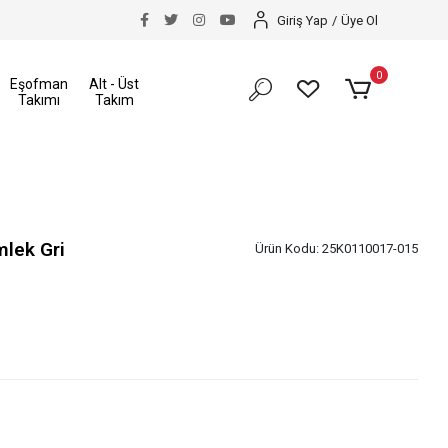
akkı
Size Özel İndirimler
Tüm Alışverişlerinizde K
Giriş Yap
/
Üye Ol
0
Eşofman
Alt - Üst
Takımı
Takım
mlek Gri
Ürün Kodu:
25K0110017-015