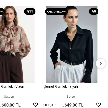
%11
%8
AVA
KARGO BEDAVA
İ
1
li Gömlek - Vizon
İşlemeli Gömlek - Siyah
Sepete Ekle
Sepete Ekle
Sateen
Sateen
.600,00 TL
1.649,00 TL
1.800,00 TL