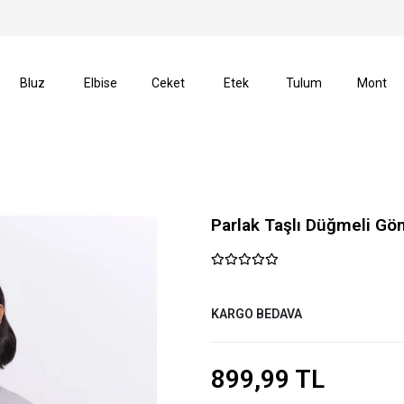
verişlerinizde Kargo Ücretsiz!
14 Gün İçerisinde İade H
Bluz
Elbise
Ceket
Etek
Tulum
Mont
Parlak Taşlı Düğmeli Gö
KARGO BEDAVA
899,99 TL