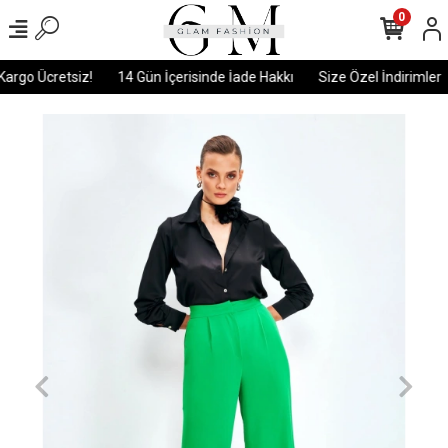
0
argo Ücretsiz!
14 Gün İçerisinde İade Hakkı
Size Özel İndirimler