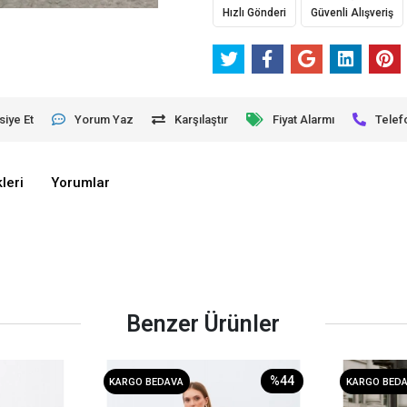
Hızlı Gönderi
Güvenli Alışveriş
siye Et
Yorum Yaz
Karşılaştır
Fiyat Alarmı
Telef
leri
Yorumlar
Benzer Ürünler
%44
KARGO BEDAVA
KARGO BED