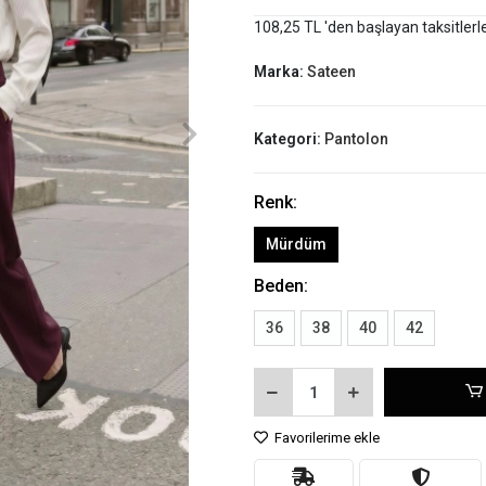
108,25 TL 'den başlayan taksitlerl
Marka:
Sateen
Kategori:
Pantolon
Renk:
Mürdüm
Beden:
36
38
40
42
Favorilerime ekle