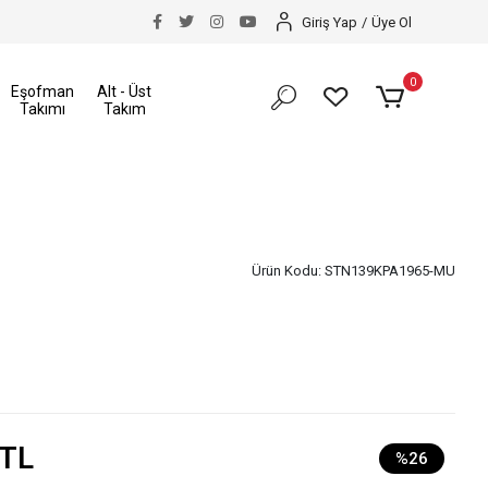
kı
Size Özel İndirimler
Tüm Alışverişlerinizde Kar
Giriş Yap
/
Üye Ol
0
Eşofman
Alt - Üst
Takımı
Takım
Ürün Kodu:
STN139KPA1965-MU
 TL
%26