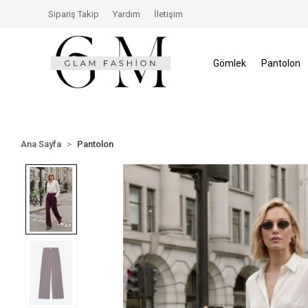
isinde İade Hakkı
Size Özel İndirimler
Tüm Alışver
Sipariş Takip
Yardım
İletişim
Gömlek
Pantolon
Ana Sayfa
Pantolon