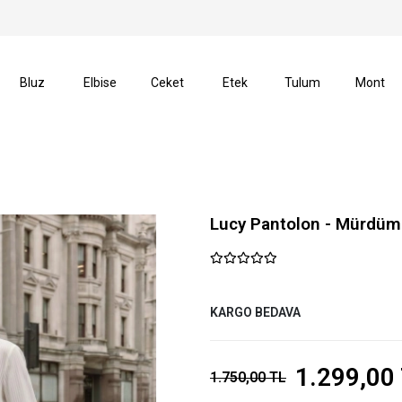
işlerinizde Kargo Ücretsiz!
14 Gün İçerisinde İade Hak
Bluz
Elbise
Ceket
Etek
Tulum
Mont
Lucy Pantolon - Mürdüm
KARGO BEDAVA
1.299,00
1.750,00 TL