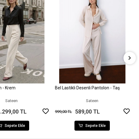
B
9
n - Krem
Bel Lastikli Desenli Pantolon - Taş
Sepete Ekle
Sepete Ekle
Sateen
Sateen
.299,00 TL
589,00 TL
999,00 TL
Sepete Ekle
Sepete Ekle