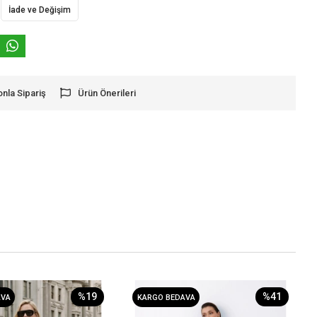
İade ve Değişim
onla Sipariş
Ürün Önerileri
%19
%41
AVA
KARGO BEDAVA