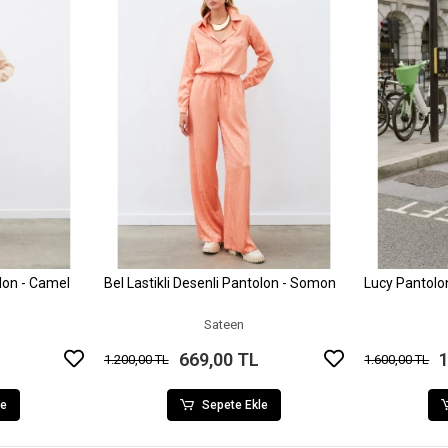
olon - Camel
Bel Lastikli Desenli Pantolon - Somon
Lucy Pantolo
le
Sepete Ekle
Sateen
669,00 TL
1
1.200,00 TL
1.600,00 TL
le
Sepete Ekle