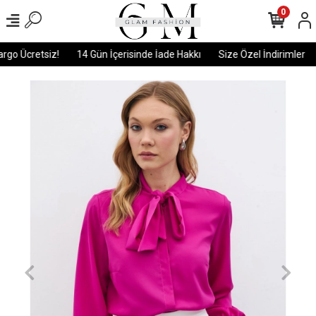
0
go Ücretsiz!
14 Gün İçerisinde İade Hakkı
Size Özel İndirimler