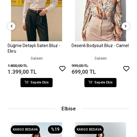
Düğme Detaylı Saten Bluz -
Desenli Bodysuit Bluz - Camel
Sepete Ekle
Sepete Ekle
Ekru
Sateen
Sateen
1.800,00 TL
999,00 TL
1.399,00 TL
699,00 TL
Sepete Ekle
Sepete Ekle
Elbise
%19
KARGO BEDAVA
KARGO BEDAVA