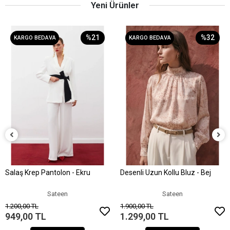
Yeni Ürünler
%21
%32
KARGO BEDAVA
KARGO BEDAVA
Salaş Krep Pantolon - Ekru
Desenli Uzun Kollu Bluz - Bej
Sepete Ekle
Sepete Ekle
Sateen
Sateen
1.200,00 TL
1.900,00 TL
949,00 TL
1.299,00 TL