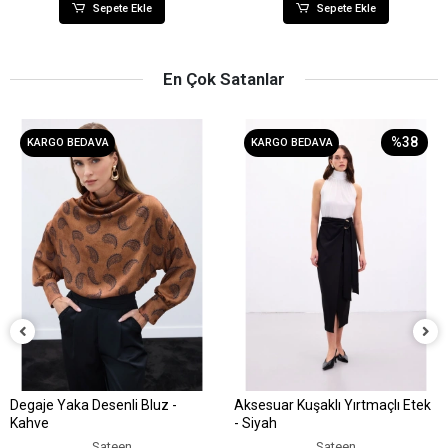
Sepete Ekle
Sepete Ekle
En Çok Satanlar
%38
KARGO BEDAVA
KARGO BEDAVA
Degaje Yaka Desenli Bluz -
Aksesuar Kuşaklı Yırtmaçlı Etek
Sepete Ekle
Sepete Ekle
Kahve
- Siyah
Sateen
Sateen