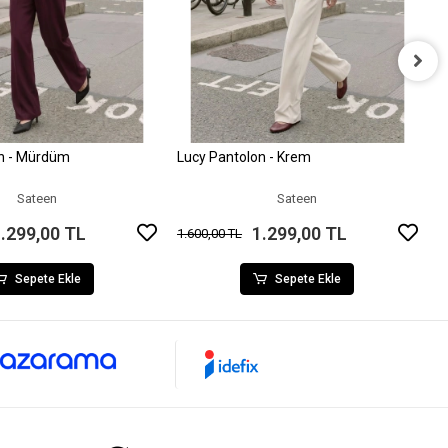
B
9
on - Mürdüm
Lucy Pantolon - Krem
Sepete Ekle
Sepete Ekle
Sateen
Sateen
.299,00 TL
1.299,00 TL
1.600,00 TL
Sepete Ekle
Sepete Ekle