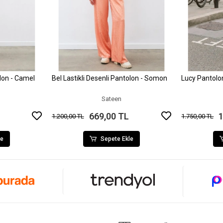
olon - Camel
Bel Lastikli Desenli Pantolon - Somon
Lucy Pantol
le
Sepete Ekle
Sateen
669,00 TL
1
1.200,00 TL
1.750,00 TL
le
Sepete Ekle