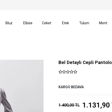
lerinizde Kargo Ücretsiz!
14 Gün İçerisinde İade Hakkı
Bluz
Elbise
Ceket
Etek
Tulum
Mont
Bel Detaylı Cepli Pantolo
KARGO BEDAVA
1.131,90
1.400,00 TL