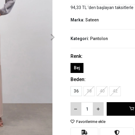
94,33 TL 'den başlayan taksitlerle
Marka:
Sateen
Kategori:
Pantolon
Renk:
Bej
Beden:
36
38
40
42
Favorilerime ekle