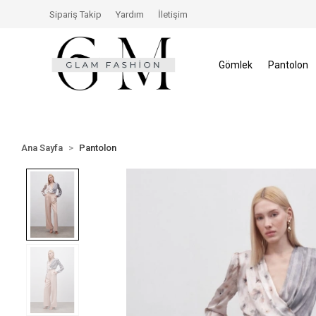
inde İade Hakkı
Size Özel İndirimler
Tüm Alışveriş
Sipariş Takip
Yardım
İletişim
Gömlek
Pantolon
Ana Sayfa
Pantolon