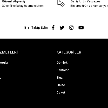
Güvenli Alışveriş
Geniş Ürün Yelpazesi
Güvenli ve kolay ödeme sistemi
Binlerce ürün ve kampanya
Bizi Takip Edin
İZMETLERİ
KATEGORİLER
orular
Gömlek
Pantolon
eri
Bluz
Elbise
Ceket