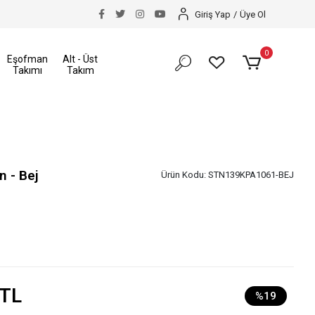
Size Özel İndirimler
Tüm Alışverişlerinizde Kargo
Giriş Yap
/
Üye Ol
0
Eşofman
Alt - Üst
Takımı
Takım
n - Bej
Ürün Kodu:
STN139KPA1061-BEJ
 TL
%19