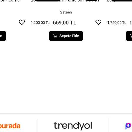
olon - Camel
Bel Lastikli Desenli Pantolon - Somon
Lucy Pantol
le
Sepete Ekle
Sateen
669,00 TL
1
1.200,00 TL
1.750,00 TL
le
Sepete Ekle