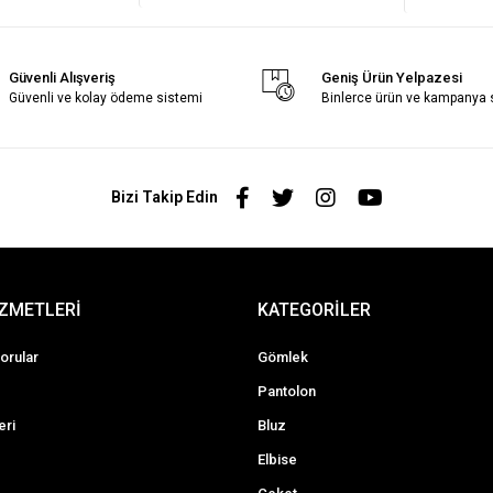
Güvenli Alışveriş
Geniş Ürün Yelpazesi
Güvenli ve kolay ödeme sistemi
Binlerce ürün ve kampanya
Bizi Takip Edin
İZMETLERİ
KATEGORİLER
orular
Gömlek
Pantolon
eri
Bluz
Elbise