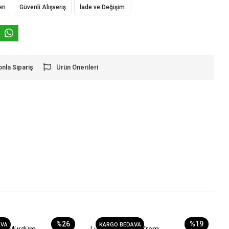
eri
Güvenli Alışveriş
İade ve Değişim
onla Sipariş
Ürün Önerileri
%26
%19
AVA
KARGO BEDAVA