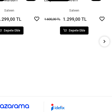
on - Mürdüm
Lucy Pantolon - Krem
Sepete Ekle
Sepete Ekle
Sateen
Sateen
.299,00 TL
1.299,00 TL
1.600,00 TL
Sepete Ekle
Sepete Ekle
B
9