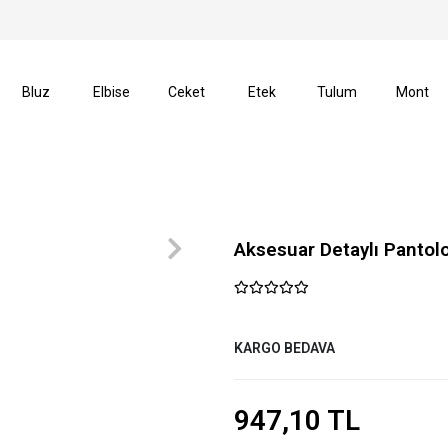
14 Gün İçerisinde İade Hakkı
Size Özel İndirimler
Bluz
Elbise
Ceket
Etek
Tulum
Mont
Aksesuar Detaylı Pantol
KARGO BEDAVA
947,10 TL