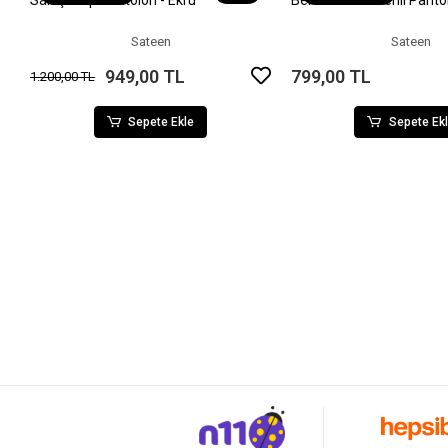
Salaş Krep Pantolon - Ekru
Bel Lastikli Desenli Pant
Sepete Ekle
Sepete Ek
Sateen
Sateen
949,00 TL
799,00 TL
1.200,00 TL
Sepete Ekle
Sepete Ek