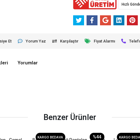
Hızlı Gönd
siye Et
Yorum Yaz
Karşılaştır
Fiyat Alarmı
Telef
leri
Yorumlar
Benzer Ürünler
%44
KARGO BEDAVA
KARGO BED