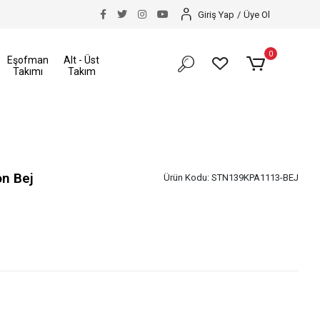
Tüm Alışverişlerinizde Kargo Ücretsiz!
14 Gün İçerisi
Giriş Yap
/
Üye Ol
0
Eşofman
Alt - Üst
Takımı
Takım
on Bej
Ürün Kodu:
STN139KPA1113-BEJ