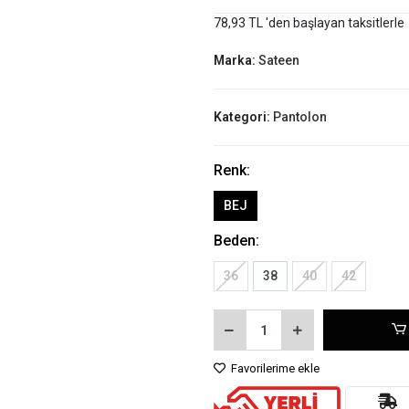
78,93 TL 'den başlayan taksitlerle
Marka:
Sateen
Kategori:
Pantolon
Renk:
BEJ
Beden:
36
38
40
42
Favorilerime ekle