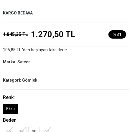
KARGO BEDAVA
1.270,50 TL
1.845,35 TL
%31
105,88 TL 'den başlayan taksitlerle
Marka:
Sateen
Kategori:
Gömlek
Renk:
Ekru
Beden:
36
38
40
42