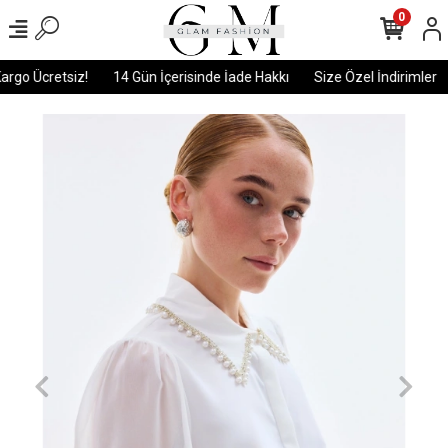
0
rgo Ücretsiz!
14 Gün İçerisinde İade Hakkı
Size Özel İndirimler