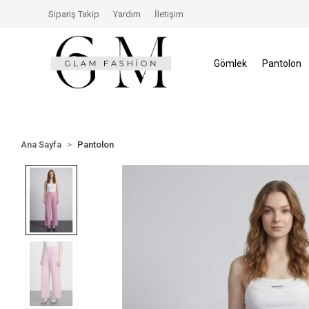
İçerisinde İade Hakkı
Size Özel İndirimler
Tüm Alı
Sipariş Takip
Yardım
İletişim
Gömlek
Pantolon
Ana Sayfa
Pantolon