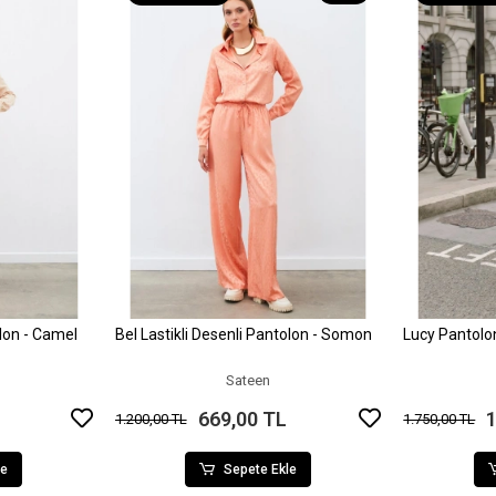
olon - Camel
Bel Lastikli Desenli Pantolon - Somon
Lucy Pantol
le
Sepete Ekle
Sateen
669,00 TL
1
1.200,00 TL
1.750,00 TL
le
Sepete Ekle