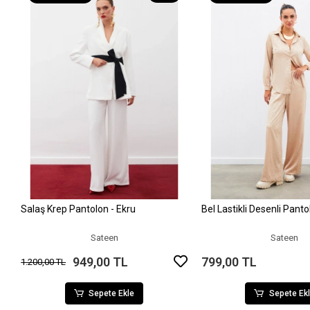
Salaş Krep Pantolon - Ekru
Bel Lastikli Desenli Pant
Sepete Ekle
Sepete Ek
Sateen
Sateen
949,00 TL
799,00 TL
1.200,00 TL
Sepete Ekle
Sepete Ek