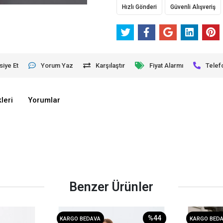
Hızlı Gönderi
Güvenli Alışveriş
siye Et
Yorum Yaz
Karşılaştır
Fiyat Alarmı
Telef
leri
Yorumlar
Benzer Ürünler
%44
KARGO BEDAVA
KARGO BED