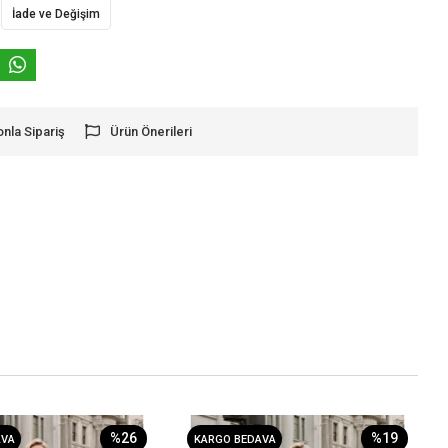
İade ve Değişim
onla Sipariş
Ürün Önerileri
%26
%19
AVA
KARGO BEDAVA