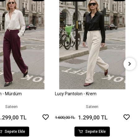
B
9
on - Mürdüm
Lucy Pantolon - Krem
Sepete Ekle
Sepete Ekle
Sateen
Sateen
.299,00 TL
1.299,00 TL
1.600,00 TL
Sepete Ekle
Sepete Ekle