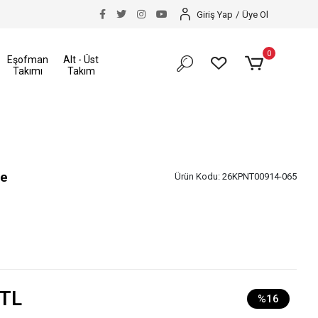
 Hakkı
Size Özel İndirimler
Tüm Alışverişlerinizde
Giriş Yap
/
Üye Ol
0
Eşofman
Alt - Üst
Takımı
Takım
be
Ürün Kodu:
26KPNT00914-065
 TL
%16