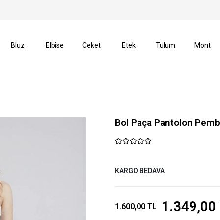
şverişlerinizde Kargo Ücretsiz!
14 Gün İçerisinde İade
Bluz
Elbise
Ceket
Etek
Tulum
Mont
Bol Paça Pantolon Pem
KARGO BEDAVA
1.349,00
1.600,00 TL