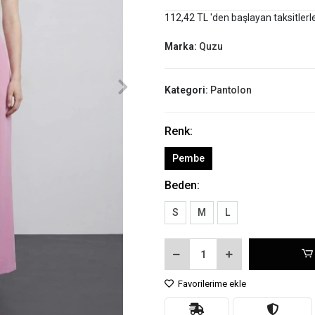
112,42 TL 'den başlayan taksitlerl
Marka:
Quzu
Kategori:
Pantolon
Renk:
Pembe
Beden:
S
M
L
Favorilerime ekle