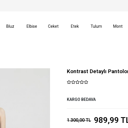
verişlerinizde Kargo Ücretsiz!
14 Gün İçerisinde İade H
Bluz
Elbise
Ceket
Etek
Tulum
Mont
Kontrast Detaylı Pantolo
KARGO BEDAVA
989,99 T
1.300,00 TL