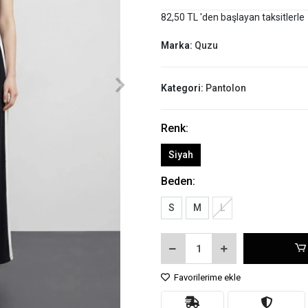
82,50 TL 'den başlayan taksitlerle
Marka:
Quzu
Kategori:
Pantolon
Renk:
Siyah
Beden:
S
M
L
Favorilerime ekle