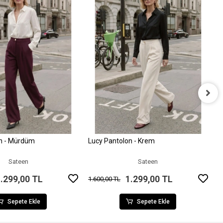
B
9
on - Mürdüm
Lucy Pantolon - Krem
Sepete Ekle
Sepete Ekle
Sateen
Sateen
.299,00 TL
1.299,00 TL
1.600,00 TL
Sepete Ekle
Sepete Ekle