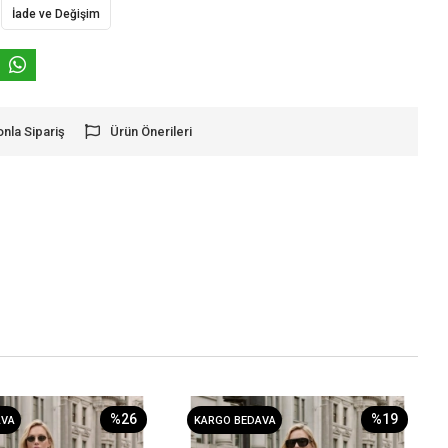
İade ve Değişim
onla Sipariş
Ürün Önerileri
%26
%19
AVA
KARGO BEDAVA