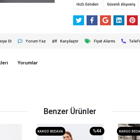
Hızlı Gönderi
Güvenli Alışveriş
siye Et
Yorum Yaz
Karşılaştır
Fiyat Alarmı
Telef
leri
Yorumlar
Benzer Ürünler
%44
KARGO BEDAVA
KARGO BED