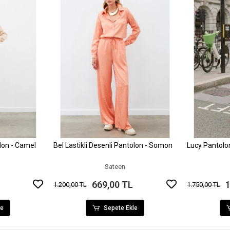
olon - Camel
Bel Lastikli Desenli Pantolon - Somon
Lucy Pantol
le
Sepete Ekle
Sateen
669,00 TL
1
1.200,00 TL
1.750,00 TL
le
Sepete Ekle