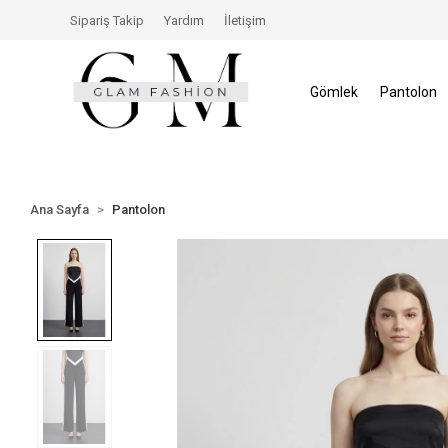
çerisinde İade Hakkı
Size Özel İndirimler
Tüm Alış
Sipariş Takip
Yardım
İletişim
Gömlek
Pantolon
Ana Sayfa
Pantolon