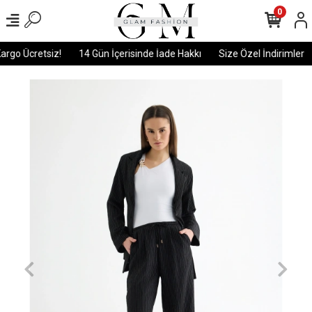
0
rgo Ücretsiz!
14 Gün İçerisinde İade Hakkı
Size Özel İndirimler