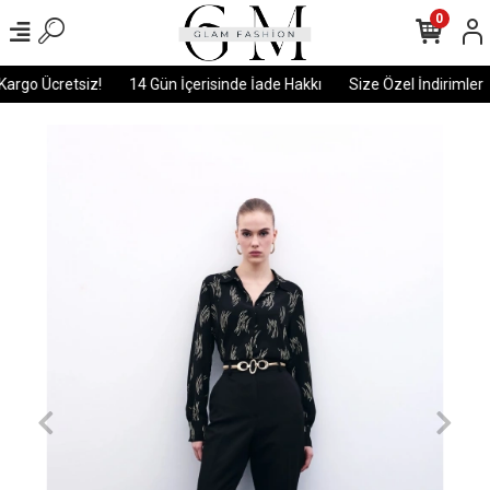
0
argo Ücretsiz!
14 Gün İçerisinde İade Hakkı
Size Özel İndirimler