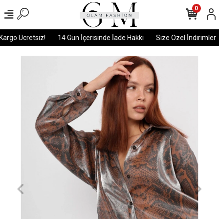
0
argo Ücretsiz!
14 Gün İçerisinde İade Hakkı
Size Özel İndirimler