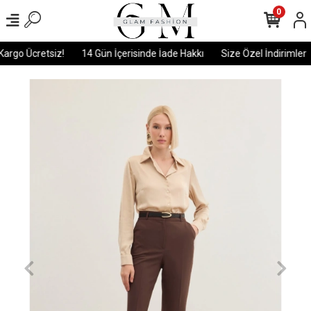
0
argo Ücretsiz!
14 Gün İçerisinde İade Hakkı
Size Özel İndirimler