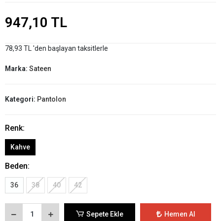
947,10 TL
78,93 TL 'den başlayan taksitlerle
Marka:
Sateen
Kategori:
Pantolon
Renk:
Kahve
Beden:
36
38
40
42
Sepete Ekle
Hemen Al