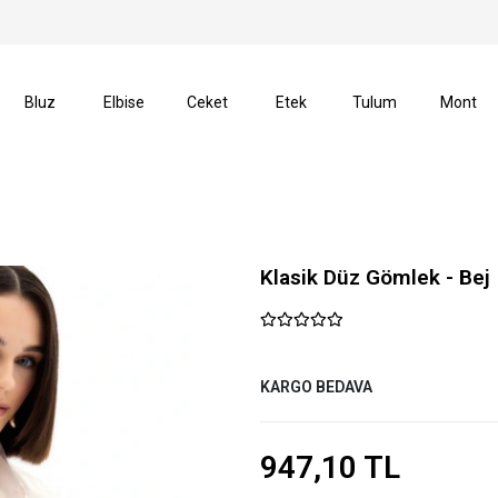
erişlerinizde Kargo Ücretsiz!
14 Gün İçerisinde İade Ha
Bluz
Elbise
Ceket
Etek
Tulum
Mont
Klasik Düz Gömlek - Bej
KARGO BEDAVA
947,10 TL