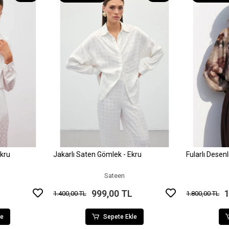
Ekru
Jakarlı Saten Gömlek - Ekru
Fularlı Desen
le
Sepete Ekle
Sateen
999,00 TL
1
1.400,00 TL
1.800,00 TL
le
Sepete Ekle