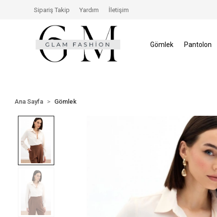
erisinde İade Hakkı
Size Özel İndirimler
Tüm Alışv
Sipariş Takip
Yardım
İletişim
Gömlek
Pantolon
Ana Sayfa
Gömlek