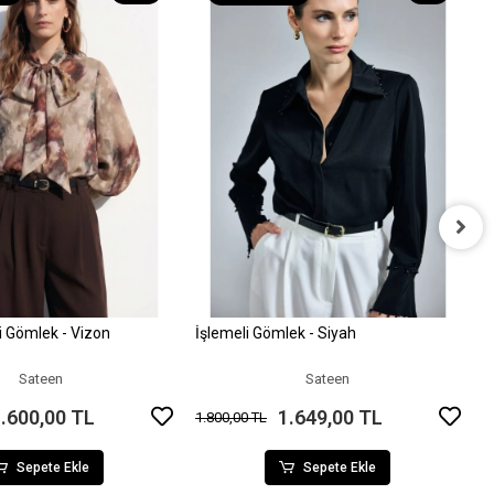
İ
1
li Gömlek - Vizon
İşlemeli Gömlek - Siyah
Sepete Ekle
Sepete Ekle
Sateen
Sateen
.600,00 TL
1.649,00 TL
1.800,00 TL
Sepete Ekle
Sepete Ekle