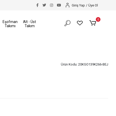
kkı
Size Özel İndirimler
Tüm Alışverişlerinizde Ka
Giriş Yap
/
Üye Ol
0
Eşofman
Alt - Üst
Takımı
Takım
Ürün Kodu:
20KGO139K266-BEJ