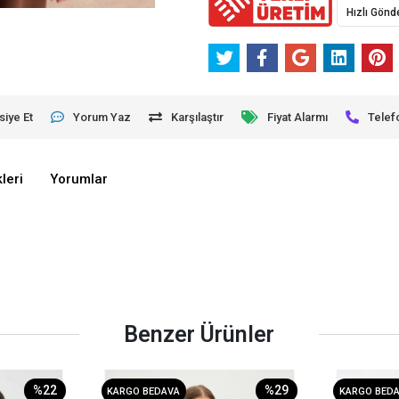
Hızlı Gönd
siye Et
Yorum Yaz
Karşılaştır
Fiyat Alarmı
Telef
leri
Yorumlar
Benzer Ürünler
%22
%29
KARGO BEDAVA
KARGO BED