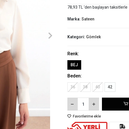
78,93 TL 'den başlayan taksitlerle
Marka:
Sateen
Kategori:
Gömlek
Renk:
BEJ
Beden:
36
38
40
42
Favorilerime ekle