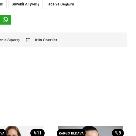
eri
Güvenli Alışveriş
İade ve Değişim
onla Sipariş
Ürün Önerileri
%11
%8
AVA
KARGO BEDAVA