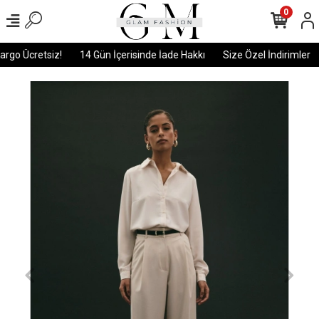
0
rgo Ücretsiz!
14 Gün İçerisinde İade Hakkı
Size Özel İndirimler