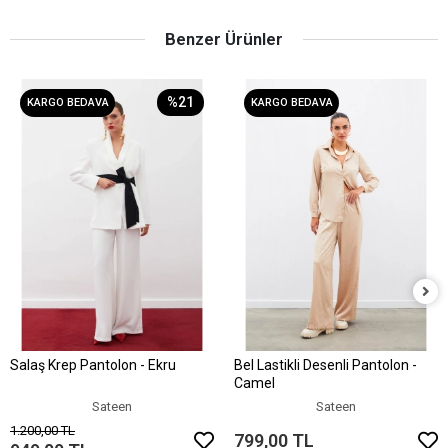
Benzer Ürünler
%21
KARGO BEDAVA
KARGO BEDAVA
Salaş Krep Pantolon - Ekru
Bel Lastikli Desenli Pantolon -
Sepete Ekle
Sepete Ekle
Camel
Sateen
Sateen
1.200,00 TL
799,00 TL