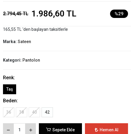
1.986,60 TL
2.794,45 TL
%29
165,55 TL 'den başlayan taksitlerle
Marka:
Sateen
Kategori:
Pantolon
Renk:
Taş
Beden:
36
38
40
42
Sepete Ekle
Hemen Al