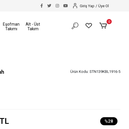
kı
Size Özel İndirimler
Tüm Alışverişlerinizde Karg
Giriş Yap
/
Üye Ol
0
Eşofman
Alt - Üst
Takımı
Takım
ah
Ürün Kodu:
STN139KBL1916-5
 TL
%28