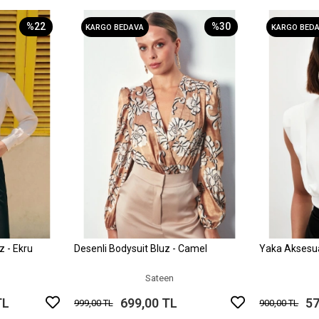
%22
%30
KARGO BEDAVA
KARGO BED
z - Ekru
Desenli Bodysuit Bluz - Camel
Yaka Aksesuar
le
Sepete Ekle
Sateen
TL
699,00 TL
57
999,00 TL
900,00 TL