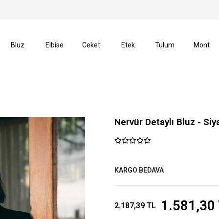
işlerinizde Kargo Ücretsiz!
14 Gün İçerisinde İade Hak
Bluz
Elbise
Ceket
Etek
Tulum
Mont
Nervür Detaylı Bluz - Siy
KARGO BEDAVA
1.581,30
2.187,39 TL