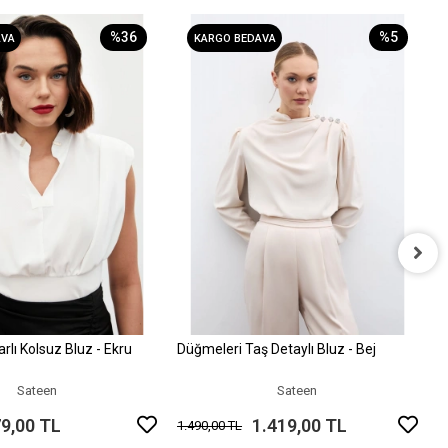
%36
%5
AVA
KARGO BEDAVA
Ç
1
lı Kolsuz Bluz - Ekru
Düğmeleri Taş Detaylı Bluz - Bej
Sepete Ekle
Sepete Ekle
Sateen
Sateen
9,00 TL
1.419,00 TL
1.490,00 TL