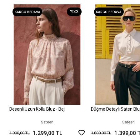
%32
KARGO BEDAVA
KARGO BEDAVA
Desenli Uzun Kollu Bluz - Bej
Düğme Detaylı Saten Blu
Sepete Ekle
Sepete Ek
Sateen
Sateen
1.299,00 TL
1.399,00 
1.900,00 TL
1.800,00 TL