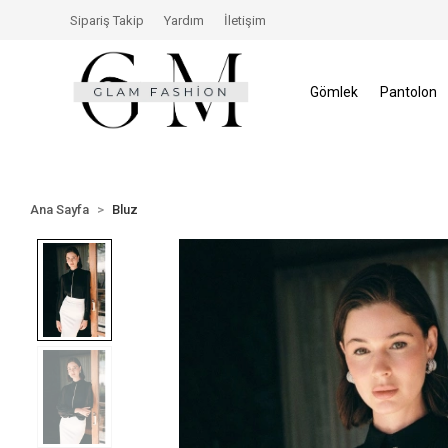
isinde İade Hakkı
Size Özel İndirimler
Tüm Alışver
Sipariş Takip
Yardım
İletişim
Gömlek
Pantolon
Ana Sayfa
Bluz