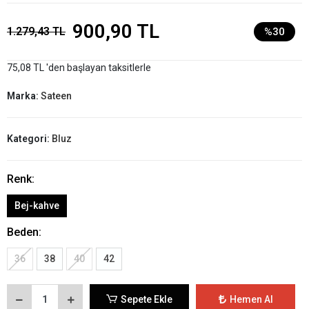
900,90 TL
1.279,43 TL
%30
75,08 TL 'den başlayan taksitlerle
Marka:
Sateen
Kategori:
Bluz
Renk:
Bej-kahve
Beden:
36
38
40
42
Sepete Ekle
Hemen Al