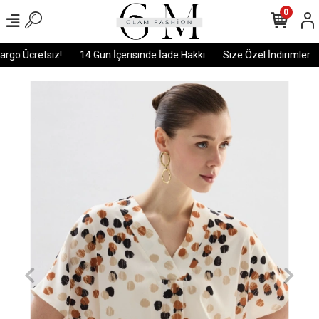
0
go Ücretsiz!
14 Gün İçerisinde İade Hakkı
Size Özel İndirimler