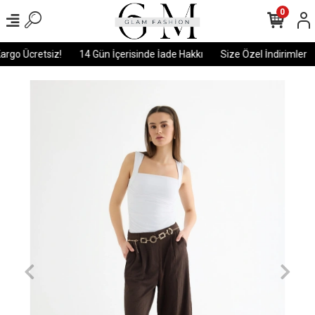
0
rgo Ücretsiz!
14 Gün İçerisinde İade Hakkı
Size Özel İndirimler