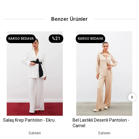
Benzer Ürünler
%21
KARGO BEDAVA
KARGO BEDAVA
Salaş Krep Pantolon - Ekru
Bel Lastikli Desenli Pantolon -
Sepete Ekle
Sepete Ekle
Camel
Sateen
Sateen