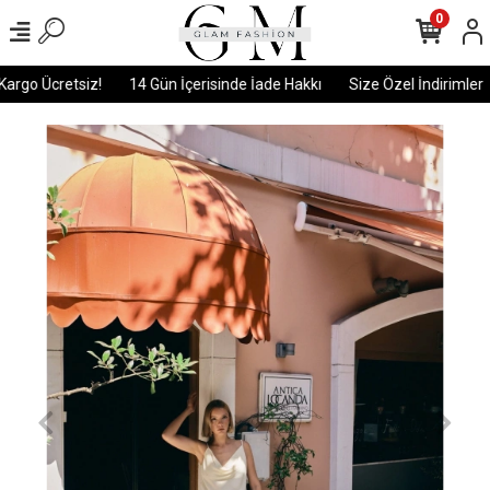
0
rgo Ücretsiz!
14 Gün İçerisinde İade Hakkı
Size Özel İndirimler