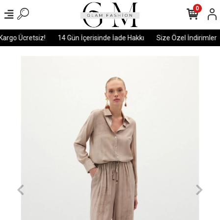
0
argo Ücretsiz!
14 Gün İçerisinde İade Hakkı
Size Özel İndirimler