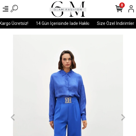
0
argo Ücretsiz!
14 Gün İçerisinde İade Hakkı
Size Özel İndirimler