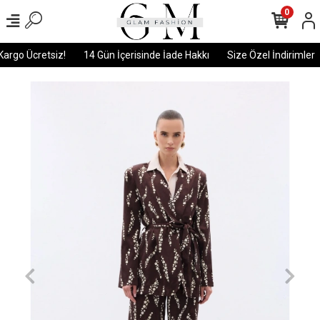
0
argo Ücretsiz!
14 Gün İçerisinde İade Hakkı
Size Özel İndirimler