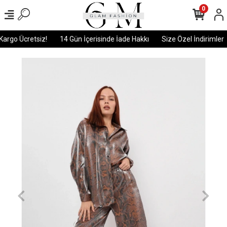
0
argo Ücretsiz!
14 Gün İçerisinde İade Hakkı
Size Özel İndirimler