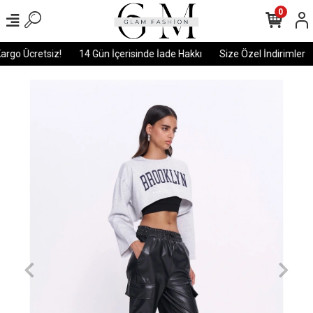
0
rgo Ücretsiz!
14 Gün İçerisinde İade Hakkı
Size Özel İndirimler