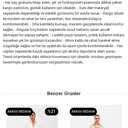
- Her yaş grubuna hitap eden, şık ve fonksiyonel tasarımıyla dikkat çeken
kargo pantolon, günlük kullanım için idealdir; - Suni deri materyali
sayesinde dayanıklılığı ve estetik görünümü bir arada sunar; - Kargo silueti
ile modern ve rahat bir tarz yaratırken, düz deseniyle kolayca
kombinlenebilir; - Orta kalınlıkta kumaşı, mevsim geçişlerinde ideal konfor
sağlar; - Regular boy kesimi sayesinde vücut hatlarını saran ancak
sıkmayan bir yapıya sahiptir; - Lastikli paça tasarımı, pratik kullanım imkanı
sunarken şık bir görünüm kazandırır; - Mom kalıbı ile rahat hareket etme
özgürlüğü sağlar ve her tür ayakkabı ile uyum içinde kombinlenebilir; - Yan
cepleri sayesinde küçük eşyalarınız için ekstra depolama alanı sunar.; -
Trend ortamlarda dahi stilinizi korumanız için idealdir; modası geçmeyen
tasarımıyla gardırobunuzun vazgeçilmezi olacak;
Benzer Ürünler
%21
KARGO BEDAVA
KARGO BEDAVA