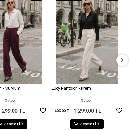
B
9
on - Mürdüm
Lucy Pantolon - Krem
Sepete Ekle
Sepete Ekle
Sateen
Sateen
.299,00 TL
1.299,00 TL
1.600,00 TL
Sepete Ekle
Sepete Ekle