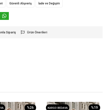
eri
Güvenli Alışveriş
İade ve Değişim
onla Sipariş
Ürün Önerileri
%26
%19
AVA
KARGO BEDAVA