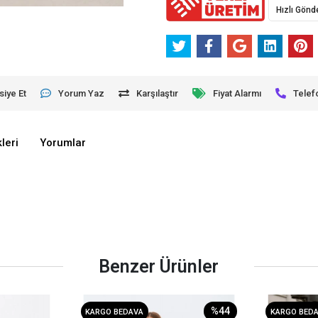
Hızlı Gönd
siye Et
Yorum Yaz
Karşılaştır
Fiyat Alarmı
Telef
leri
Yorumlar
Benzer Ürünler
%44
KARGO BEDAVA
KARGO BED