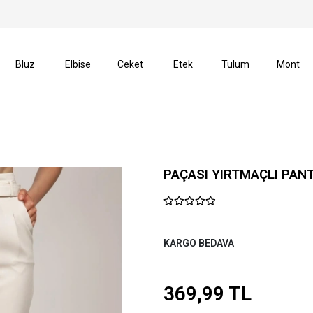
verişlerinizde Kargo Ücretsiz!
14 Gün İçerisinde İade H
Bluz
Elbise
Ceket
Etek
Tulum
Mont
PAÇASI YIRTMAÇLI PAN
KARGO BEDAVA
369,99 TL