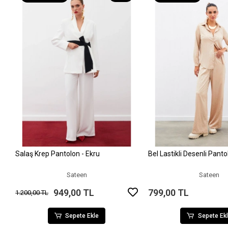
Salaş Krep Pantolon - Ekru
Bel Lastikli Desenli Pant
Sepete Ekle
Sepete Ek
Sateen
Sateen
949,00 TL
799,00 TL
1.200,00 TL
Sepete Ekle
Sepete Ek