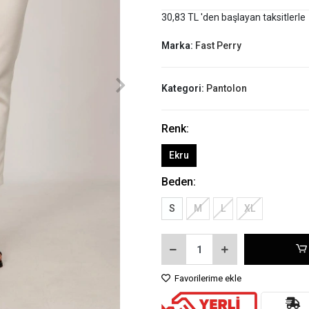
30,83 TL 'den başlayan taksitlerle
Marka:
Fast Perry
Kategori:
Pantolon
Renk:
Ekru
Beden:
S
M
L
XL
Favorilerime ekle