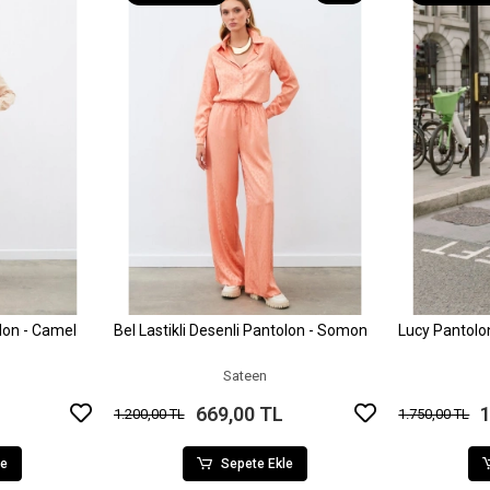
olon - Camel
Bel Lastikli Desenli Pantolon - Somon
Lucy Pantol
le
Sepete Ekle
Sateen
669,00 TL
1
1.200,00 TL
1.750,00 TL
le
Sepete Ekle