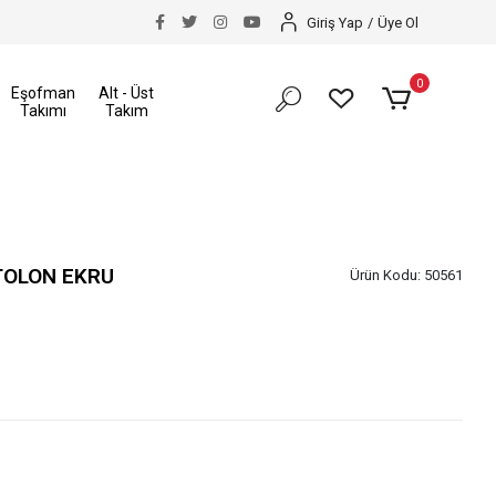
akkı
Size Özel İndirimler
Tüm Alışverişlerinizde K
Giriş Yap
/
Üye Ol
0
Eşofman
Alt - Üst
Takımı
Takım
TOLON EKRU
Ürün Kodu:
50561