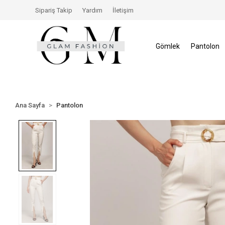
çerisinde İade Hakkı
Size Özel İndirimler
Tüm Alış
Sipariş Takip
Yardım
İletişim
Gömlek
Pantolon
Ana Sayfa
Pantolon