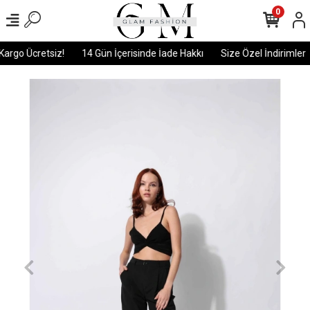
0
argo Ücretsiz!
14 Gün İçerisinde İade Hakkı
Size Özel İndirimler