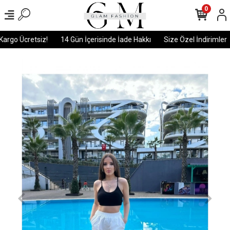
0
argo Ücretsiz!
14 Gün İçerisinde İade Hakkı
Size Özel İndirimler